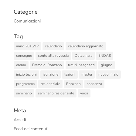
Categorie
Comunicazioni
Tag
anno 2016/17
calendario
calendario aggiornato
consegne
conto alla rovescia
Dulcamara
ENDAS
eremo
Eremo di Ronzano
futuri insegnanti
giugno
inizio lezioni
iscrizione
lezioni
master
nuovo inizio
programma
residenziale
Ronzano
scadenza
seminario
seminario residenziale
yoga
Meta
Accedi
Feed dei contenuti