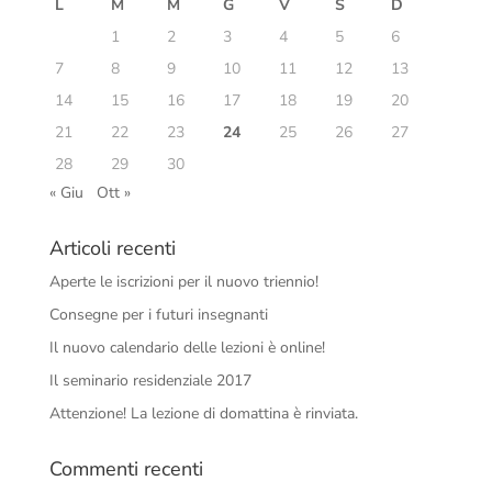
L
M
M
G
V
S
D
1
2
3
4
5
6
7
8
9
10
11
12
13
14
15
16
17
18
19
20
21
22
23
24
25
26
27
28
29
30
« Giu
Ott »
Articoli recenti
Aperte le iscrizioni per il nuovo triennio!
Consegne per i futuri insegnanti
Il nuovo calendario delle lezioni è online!
Il seminario residenziale 2017
Attenzione! La lezione di domattina è rinviata.
Commenti recenti