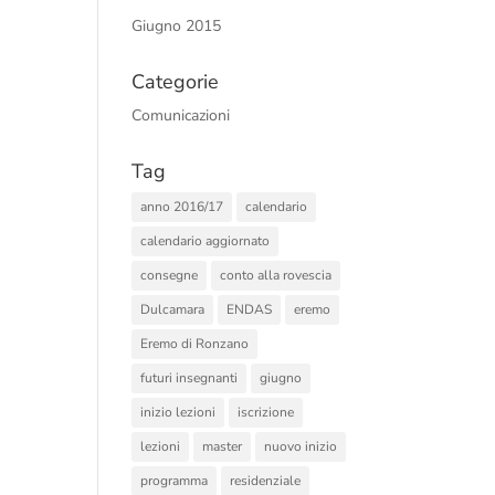
Giugno 2015
Categorie
Comunicazioni
Tag
anno 2016/17
calendario
calendario aggiornato
consegne
conto alla rovescia
Dulcamara
ENDAS
eremo
Eremo di Ronzano
futuri insegnanti
giugno
inizio lezioni
iscrizione
lezioni
master
nuovo inizio
programma
residenziale