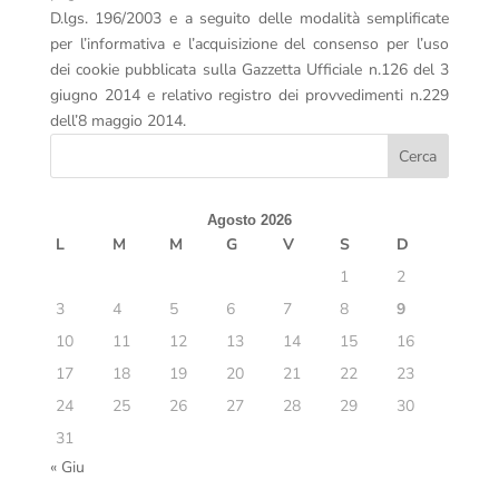
D.lgs. 196/2003 e a seguito delle modalità semplificate
per l’informativa e l’acquisizione del consenso per l’uso
dei cookie pubblicata sulla Gazzetta Ufficiale n.126 del 3
giugno 2014 e relativo registro dei provvedimenti n.229
dell’8 maggio 2014.
Agosto 2026
L
M
M
G
V
S
D
1
2
3
4
5
6
7
8
9
10
11
12
13
14
15
16
17
18
19
20
21
22
23
24
25
26
27
28
29
30
31
« Giu