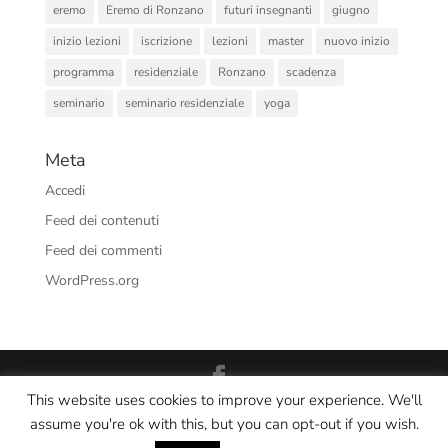
eremo
Eremo di Ronzano
futuri insegnanti
giugno
inizio lezioni
iscrizione
lezioni
master
nuovo inizio
programma
residenziale
Ronzano
scadenza
seminario
seminario residenziale
yoga
Meta
Accedi
Feed dei contenuti
Feed dei commenti
WordPress.org
This website uses cookies to improve your experience. We'll
Interno Yoga Srl Società Sportiva Dilettantistica - CF/PI:
assume you're ok with this, but you can opt-out if you wish.
03393891209 - via P. Vizzani 74/A, Bologna (BO) - Tel: