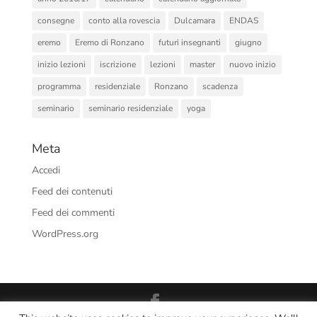
consegne
conto alla rovescia
Dulcamara
ENDAS
eremo
Eremo di Ronzano
futuri insegnanti
giugno
inizio lezioni
iscrizione
lezioni
master
nuovo inizio
programma
residenziale
Ronzano
scadenza
seminario
seminario residenziale
yoga
Meta
Accedi
Feed dei contenuti
Feed dei commenti
WordPress.org