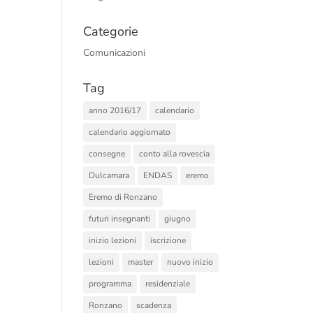
Categorie
Comunicazioni
Tag
anno 2016/17
calendario
calendario aggiornato
consegne
conto alla rovescia
Dulcamara
ENDAS
eremo
Eremo di Ronzano
futuri insegnanti
giugno
inizio lezioni
iscrizione
lezioni
master
nuovo inizio
programma
residenziale
Ronzano
scadenza