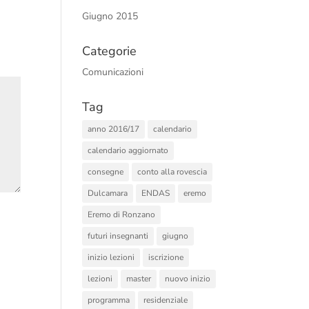
Giugno 2015
Categorie
Comunicazioni
Tag
anno 2016/17
calendario
calendario aggiornato
consegne
conto alla rovescia
Dulcamara
ENDAS
eremo
Eremo di Ronzano
futuri insegnanti
giugno
inizio lezioni
iscrizione
lezioni
master
nuovo inizio
programma
residenziale