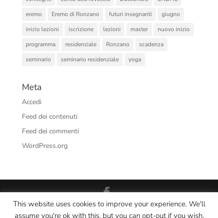
eremo
Eremo di Ronzano
futuri insegnanti
giugno
inizio lezioni
iscrizione
lezioni
master
nuovo inizio
programma
residenziale
Ronzano
scadenza
seminario
seminario residenziale
yoga
Meta
Accedi
Feed dei contenuti
Feed dei commenti
WordPress.org
This website uses cookies to improve your experience. We'll
Interno Yoga Srl Società Sportiva Dilettantistica - CF/PI:
assume you're ok with this, but you can opt-out if you wish.