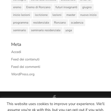
eremo
Eremo di Ronzano
futuri insegnanti
giugno
inizio lezioni
iscrizione
lezioni
master
nuovo inizio
programma
residenziale
Ronzano
scadenza
seminario
seminario residenziale
yoga
Meta
Accedi
Feed dei contenuti
Feed dei commenti
WordPress.org
This website uses cookies to improve your experience. We'll
Interno Yoga Srl Società Sportiva Dilettantistica - CF/PI:
assume you're ok with this, but you can opt-out if you wish.