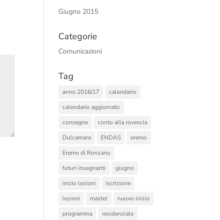
Giugno 2015
Categorie
Comunicazioni
Tag
anno 2016/17
calendario
calendario aggiornato
consegne
conto alla rovescia
Dulcamara
ENDAS
eremo
Eremo di Ronzano
futuri insegnanti
giugno
inizio lezioni
iscrizione
lezioni
master
nuovo inizio
programma
residenziale