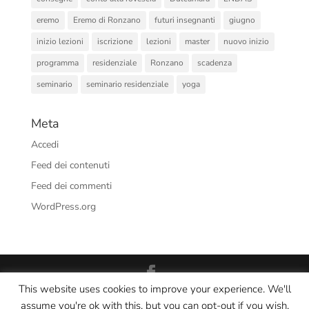
eremo
Eremo di Ronzano
futuri insegnanti
giugno
inizio lezioni
iscrizione
lezioni
master
nuovo inizio
programma
residenziale
Ronzano
scadenza
seminario
seminario residenziale
yoga
Meta
Accedi
Feed dei contenuti
Feed dei commenti
WordPress.org
This website uses cookies to improve your experience. We'll
Interno Yoga Srl Società Sportiva Dilettantistica - CF/PI:
assume you're ok with this, but you can opt-out if you wish.