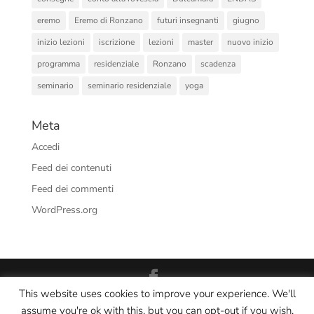
eremo
Eremo di Ronzano
futuri insegnanti
giugno
inizio lezioni
iscrizione
lezioni
master
nuovo inizio
programma
residenziale
Ronzano
scadenza
seminario
seminario residenziale
yoga
Meta
Accedi
Feed dei contenuti
Feed dei commenti
WordPress.org
This website uses cookies to improve your experience. We'll
Interno Yoga Srl Società Sportiva Dilettantistica - CF/PI:
assume you're ok with this, but you can opt-out if you wish.