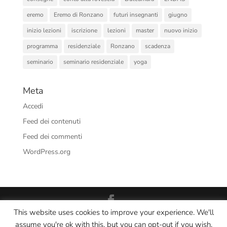
eremo
Eremo di Ronzano
futuri insegnanti
giugno
inizio lezioni
iscrizione
lezioni
master
nuovo inizio
programma
residenziale
Ronzano
scadenza
seminario
seminario residenziale
yoga
Meta
Accedi
Feed dei contenuti
Feed dei commenti
WordPress.org
This website uses cookies to improve your experience. We'll
Interno Yoga Srl Società Sportiva Dilettantistica - CF/PI:
assume you're ok with this, but you can opt-out if you wish.