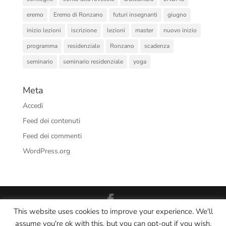
eremo
Eremo di Ronzano
futuri insegnanti
giugno
inizio lezioni
iscrizione
lezioni
master
nuovo inizio
programma
residenziale
Ronzano
scadenza
seminario
seminario residenziale
yoga
Meta
Accedi
Feed dei contenuti
Feed dei commenti
WordPress.org
This website uses cookies to improve your experience. We'll
Interno Yoga Srl Società Sportiva Dilettantistica - CF/PI:
assume you're ok with this, but you can opt-out if you wish.