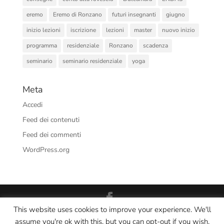
eremo
Eremo di Ronzano
futuri insegnanti
giugno
inizio lezioni
iscrizione
lezioni
master
nuovo inizio
programma
residenziale
Ronzano
scadenza
seminario
seminario residenziale
yoga
Meta
Accedi
Feed dei contenuti
Feed dei commenti
WordPress.org
This website uses cookies to improve your experience. We'll
Interno Yoga Srl Società Sportiva Dilettantistica - CF/PI:
assume you're ok with this, but you can opt-out if you wish.