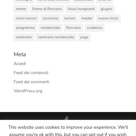
eremo
Eremo di Ronzano
futuri insegnanti
giugno
inizio lezioni
iscrizione
lezioni
master
nuovo inizio
programma
residenziale
Ronzano
scadenza
seminario
seminario residenziale
yoga
Meta
Accedi
Feed dei contenuti
Feed dei commenti
WordPress.org
This website uses cookies to improve your experience. We'll
Interno Yoga Srl Società Sportiva Dilettantistica - CF/PI:
assume you're ok with this, but you can opt-out if you wish.