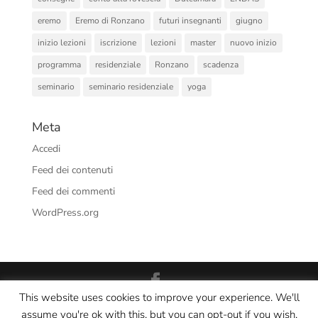
eremo
Eremo di Ronzano
futuri insegnanti
giugno
inizio lezioni
iscrizione
lezioni
master
nuovo inizio
programma
residenziale
Ronzano
scadenza
seminario
seminario residenziale
yoga
Meta
Accedi
Feed dei contenuti
Feed dei commenti
WordPress.org
This website uses cookies to improve your experience. We'll
Interno Yoga Srl Società Sportiva Dilettantistica - CF/PI:
assume you're ok with this, but you can opt-out if you wish.