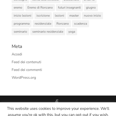
eremo
Eremo di Ronzano
futuri insegnanti
giugno
inizio lezioni
iscrizione
lezioni
master
nuovo inizio
programma
residenziale
Ronzano
scadenza
seminario
seminario residenziale
yoga
Meta
Accedi
Feed dei contenuti
Feed dei commenti
WordPress.org
This website uses cookies to improve your experience. We'll
Interno Yoga Srl Società Sportiva Dilettantistica - CF/PI:
assume you're ok with this, but you can opt-out if you wish.