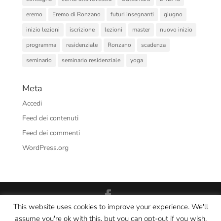
eremo
Eremo di Ronzano
futuri insegnanti
giugno
inizio lezioni
iscrizione
lezioni
master
nuovo inizio
programma
residenziale
Ronzano
scadenza
seminario
seminario residenziale
yoga
Meta
Accedi
Feed dei contenuti
Feed dei commenti
WordPress.org
This website uses cookies to improve your experience. We'll
Interno Yoga Srl Società Sportiva Dilettantistica - CF/PI:
assume you're ok with this, but you can opt-out if you wish.