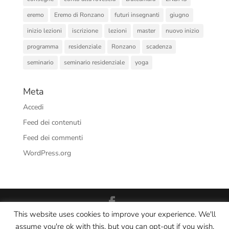
eremo
Eremo di Ronzano
futuri insegnanti
giugno
inizio lezioni
iscrizione
lezioni
master
nuovo inizio
programma
residenziale
Ronzano
scadenza
seminario
seminario residenziale
yoga
Meta
Accedi
Feed dei contenuti
Feed dei commenti
WordPress.org
This website uses cookies to improve your experience. We'll
Interno Yoga Srl Società Sportiva Dilettantistica - CF/PI:
assume you're ok with this, but you can opt-out if you wish.